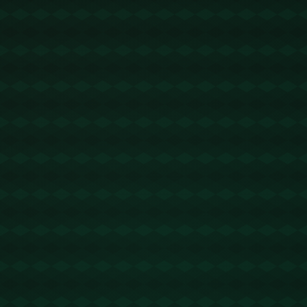
限。成功的运动员通常可以在日常的高强度训练和必
要的恢复之间找到平衡。他们如同走钢丝般掌控着休
息和训练，以维持高水平的竞技状态。
**案例分析：成功运动员的休息策略**
*罗杰·费德勒*是众多运动员中懂得休息之道的佼佼
者。这位网坛传奇曾在比赛高峰期选择休战，以调节
身体状态，结果在重新复出后依然展现了强劲的竞技
实力。如此策略不仅延长了他的职业寿命，也让他始
终保持在世界顶尖水平。
**贝林厄姆与运动心理学**
贝林厄姆的问题并不是个案，它在运动心理学中也有