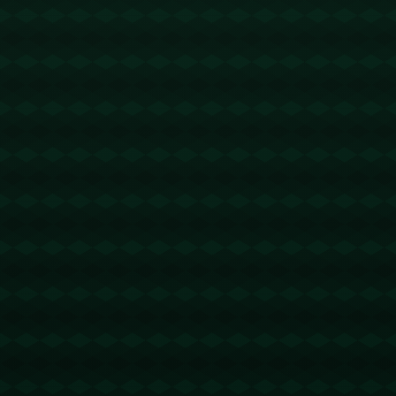
章，于2025-02-22，由
Ry3mYIM0l77yV0nv
发表，共
1105个字。
转载请注明出处：
Ry3mYIM0l77yV0nv，如有疑问，
请联系我们
本文地址：
https://ap-28quan.com/post/327.html
分享：
上一篇:
下一篇:
已是最后一篇了
贝林厄姆：有次比赛我
弟双响，安帅调侃说要
把他买来顶替我