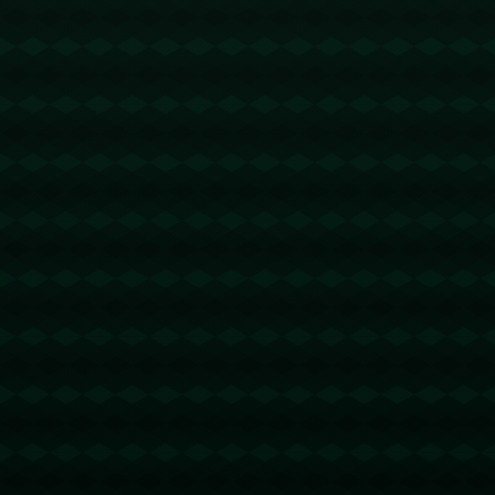
相关文章
亿万28：预定十佳球！方硕送出不看人脑后传球，所罗门接球
完成暴扣.
1035
2025 / 09 / 26