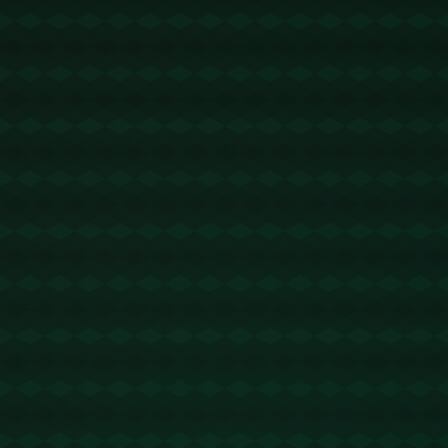
与其他队员的上场时间，避免他体力透支，确保了唐
斯关键时刻的进攻爆发力。
以对阵篮网的一场比赛为例，唐斯在第三节虽然手感
不佳，但通过封盖对方三次进攻帮助尼克斯奠定了防
守基础。第四节，他通过连续的一次抢断和两次中投
成功将比分优势扩大，最终尼克斯赢下了这场争夺东
部排行的关键战。
---
### **尼克斯的“八胜秘诀”之一：唐斯的全场牵制力**
尼克斯近10场比赛把握比赛节奏的能力令人印象深
刻，而唐斯无疑是其中最关键的节拍器。他不仅能在