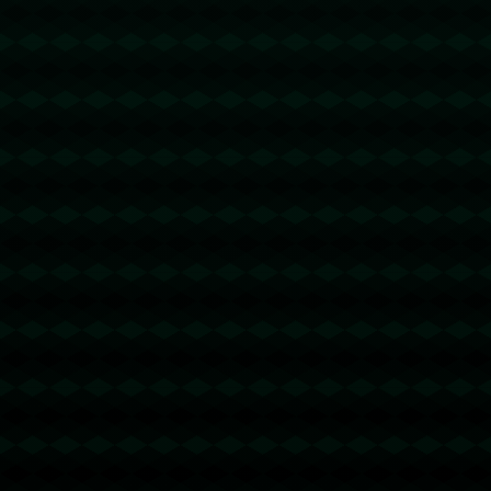
近两个月角球进球少：TA分析阿森纳定位球的问题.
944
2025 / 09 / 25