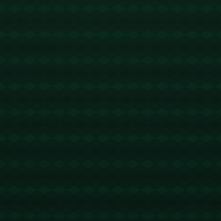
——年仅19岁却已经展示了成熟的防守技巧和出球能
力。从中我们也不难看出，亚特兰大为未来的布局已
逐渐成型。
值得一提的是，亚特兰大的成功得益于其引援策略与
青训体系。他们以精准投资和灵活轮换，不断为意甲
注入活力。这样的模式不仅提升了球队整体竞争力，
也让其成为意甲“性价比团队”的代名词。
---
### **德转榜单背后的意甲转型：青年化与资产重组**
通过分析这份德转意甲身价最贵阵容，我们可以发现
意甲正在朝着**年轻化与资产优化**的道路发展。诸如