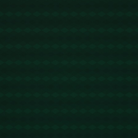
### **亚特兰大：三人上榜，如何在意甲中强势崛
起？**
本次榜单中的另一大“赢家”是亚特兰大，这支近年来表
现抢眼的球队继续用实际行动证明了小俱乐部的大潜
力。在这份阵容中，霍伊伦德、库普梅纳斯、和斯卡
尔维尼均以超高身价跻身榜单。
其中，年轻的丹麦前锋**拉斯穆斯·霍伊伦德**尤为抢
眼，他以快速突破能力和门前嗅觉成为亚特兰大的锋
线杀手。同时，这名20岁的小将的市场估值目前已达
到7000万欧元，许多欧洲豪门都对他心生兴趣。除了
霍伊伦德，**斯卡尔维尼**则是一名拥有高潜力的后卫