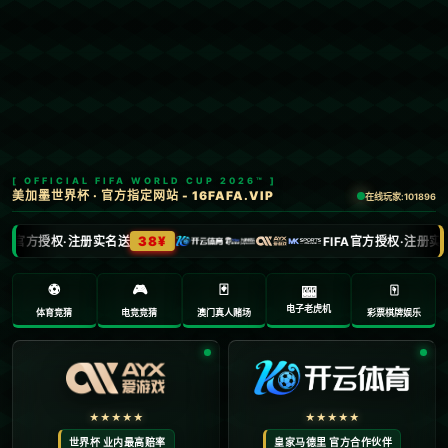
首页
德甲
文章正文
南宫28：德转列意甲最贵阵：劳塔罗领衔
国米5人入选，亚特兰大3人在列.
Ry3mYIM0l77yV0nv
2025-07-13 12:57:41
**德转列意甲最贵阵：聚焦劳塔罗引领国米五人，亚特
兰大强势崛起**
对于广大足球迷而言，每一个赛季都充满了期待与变
数。而当意甲联赛成为焦点，转会市场的动态更是牵
动人心。近日，知名足球数据网站“转会市场”（简称德
转）发布了意甲最贵阵容名单，这份榜单不仅聚焦球
员的身价，更折射出球队整体实力与未来潜力。在这