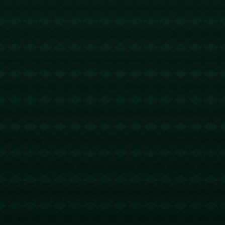
劳塔罗和霍伊伦德这样的年轻球员逐渐成为核心，这
也从另一个角度力证联赛逐步摆脱“养老院”的刻板标
签，迈向新的竞技高潮。
同时，这些球员的身价背后也暗含着市场价值的竞争
力。一方面，意甲俱乐部强调成本控制，通过培养年
轻球员实现资产增值；另一方面，冠军争夺不再仅局
限于传统两强（尤文、国米），像亚特兰大这样的新
锐力量正在挑战霸主地位，令联赛充满看点。
总体而言，德转榜单不仅是一份有趣的排名，更为意
甲未来发展提供了深刻的参考。国米、亚特兰大的崛
起，以及其他球队的青年化趋势，正勾勒出属于意大
利足球的崭新篇章。