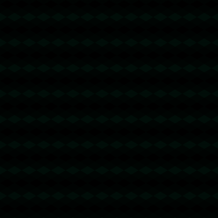
南宫28：西甲-贝林厄姆破门姆巴佩建功 皇马2-0赫塔菲.
981
2025 / 09 / 24
发表评论