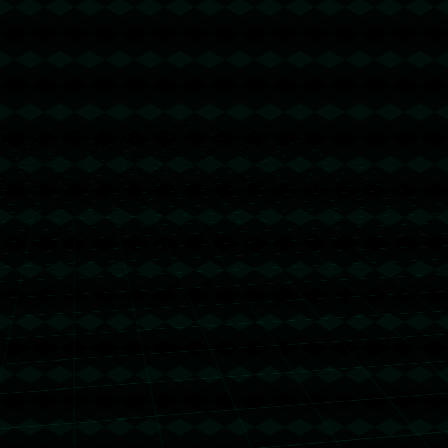
发布评论
暂时没有评论，来抢沙发吧~
关注我们