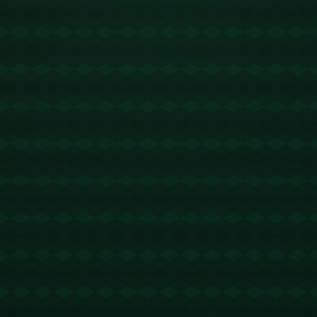
在赛前通过采访和舆论释放情绪，意图打击对手士
气。显然，拉菲尼亚的“嘴炮”没能为自己带来优势，反
而将自己置于压力之下。而奥塔门迪则选择以实际行
动予以回应，这种冷静与强硬，反倒成为他在场上压
倒对手的关键。28圈
类似的案例在足球历史上屡见不鲜。比如，2004年欧
洲杯英格兰与法国之战中，英格兰球员贝克汉姆赛前
轻敌言辞却被齐达内两记任意球打脸，成为经典翻车
事件。而另一方面，像伊布这样的球员不仅能放狠
话，更常在比赛中用实际表现将挑衅转化为激励，成
为经典。
## 总结