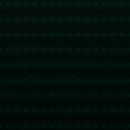
亿万28：预定十佳球！方硕送出不看人脑后传球，所罗门接球
完成暴扣.
1035
2025 / 09 / 26