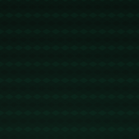
队球迷激烈讨论。有支持巴西一方的表示，拉菲尼亚
充满自信，这是胜利的表现；而阿根廷球迷则认为，
这不过是“哗众取宠”，并期待奥塔门迪在场上的回击。
## 比赛中的强硬回应：**奥塔门迪的亮眼表现**
比赛当天，全场聚焦于阿根廷后防线能否顶住巴西的
锋线冲击，特别是奥塔门迪会怎样应对拉菲尼亚的"放
狠话挑战"。
然而，赛场的实际情况显然发展得出乎许多人的意
料。**奥塔门迪不仅在防守端成功冻结了拉菲尼亚，还
数次精准拦截对手的危险进攻，完美化解险情。**更令
人印象深刻的一幕发生在下半场，当拉菲尼亚一次带