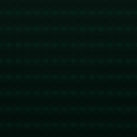
分享：
上一篇:
下一篇:
哈尔滨亚冬会倒计时一
希罗半场轰下17分，
周 公众门票赛时销售
次节弹无虚发率领热火
即将启动央视新闻客户
领先9分.
端.
相关文章